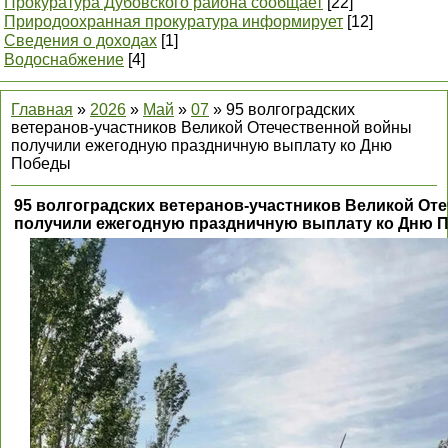
Прокуратура Дубовского района сообщает
[22]
Природоохранная прокуратура информирует
[12]
Сведения о доходах
[1]
Водоснабжение
[4]
Главная
»
2026
»
Май
»
07
» 95 волгоградских
ветеранов-участников Великой Отечественной войны
получили ежегодную праздничную выплату ко Дню
Победы
95 волгоградских ветеранов-участников Великой От
получили ежегодную праздничную выплату ко Дню 