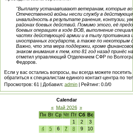
"Выплату устанавливают ветеранам, которые во
Отечественной войны несли службу в действующе
инвалидность в результате ранения, контузии, уве
районах боевых действий. Помимо этого, её пред
боевых операциях в ходе ВОВ, выполнение специал
частях действующей армии и в тылу противника 
иностранных государств, а также по некоторым д
Важно, что эта мера поддержки, кроме финансово
знаком внимания к тем, кто 81 год назад принёс н
отметил управляющий Отделением СФР по Волгогра
Федоров.
Если у вас остались вопросы, вы всегда можете посетить
обратиться к специалистам единого контакт-центра по тел.
Просмотров
:
61
|
Добавил
:
admin
|
Рейтинг
:
0.0
/
0
Calendar
«
Май 2026
»
Пн
Вт
Ср
Чт
Пт
Сб
Вс
1
2
3
4
5
6
7
8
9
10