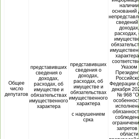
наличии
оснований 
непредставл
сведений
доходах
расходах, 
имуществе
обязательс
имуществен
характера
соответстви
представивших
Указом
представивших
сведения о
Президен
сведения о
доходах,
Российск
доходах,
расходах, об
Общее
Федерации о
расходах, об
имуществе и
число
декабря 202
имуществе и
обязательствах
депутатов
№ 968 "О
обязательствах
имущественного
особеннос
имущественного
характера
исполнен
характера
обязанност
с нарушением
соблюден
срка
ограничени
запретов 
области