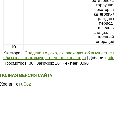
противодейс
коррупци
некоторы
категория
граждан 
период
проведен
специальн
военной
операции
10
Категория
:
Сведения о доходах, расходах, об имуществе 
обязательствах имущественного характера
|
Добавил
:
ad
Просмотров
:
36
|
Загрузок
:
10
|
Рейтинг
:
0.0
/
0
ПОЛНАЯ ВЕРСИЯ САЙТА
Хостинг от
uCoz