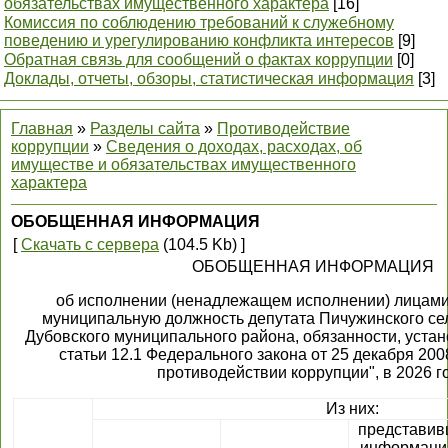
обязательствах имущественного характера
[16]
Комиссия по соблюдению требований к служебному
поведению и урегулированию конфликта интересов
[9]
Обратная связь для сообщений о фактах коррупции
[0]
Доклады, отчеты, обзоры, статистическая информация
[3]
Главная
»
Разделы сайта
»
Противодействие
коррупции
»
Сведения о доходах, расходах, об
имуществе и обязательствах имущественного
характера
ОБОБЩЕННАЯ ИНФОРМАЦИЯ
[
Скачать с сервера
(104.5 Kb) ]
ОБОБЩЕННАЯ ИНФОРМАЦИЯ
об исполнении (ненадлежащем исполнении) лицам
муниципальную должность депутата Пичужинского се
Дубовского муниципального района, обязанности, устан
статьи 12.1 Федерального закона от 25 декабря 200
противодействии коррупции", в 2026 г
Из них:
представив
информаци