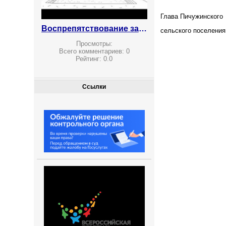
Глава Пичужинского
Воспрепятствование законной предпринимательской деятельности
сельског
Просмотры:
Всего комментариев:
0
Рейтинг:
0.0
Ссылки
При
К Пост
Пичужи
№ 10 