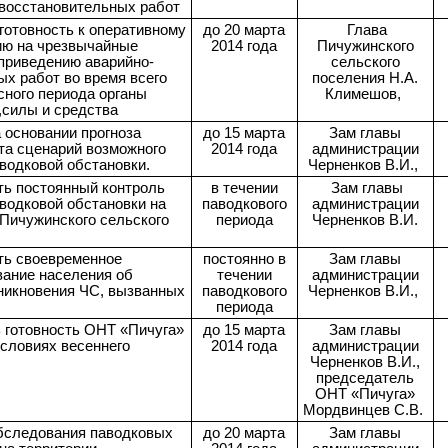
-восстановительных работ
готовность к оперативному
до 20 марта
Глава
ию на чрезвычайные
2014 года
Пичужинского
 приведению аварийно-
сельского
х работ во время всего
поселения Н.А.
сного периода органы
Климешов,
,силы и средства
 основании прогноза
до 15 марта
Зам главы
та сценарий возможного
2014 года
администрации
водковой обстановки.
Черненков В.И.,
ть постоянный контроль
в течении
Зам главы
водковой обстановки на
паводкового
администрации
 Пичужинского сельского
периода
Черненков В.И.
ть своевременное
постоянно в
Зам главы
ание населения об
течении
администрации
зникновения ЧС, вызванных
паводкового
Черненков В.И.,
периода
 готовность ОНТ «Пичуга»
до 15 марта
Зам главы
условиях весеннего
2014 года
администрации
Черненков В.И.,
председатель
ОНТ «Пичуга»
Мордвинцев С.В.
бследования паводковых
до 20 марта
Зам главы