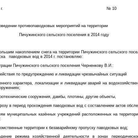
 г
. № 10
ведении противопаводковых мероприятий на территории
Пичужинского сельского поселения в 2014 году
 накоплением снега на территории Пичужинского сельского посел
уска паводковых вод в
2014 г
. постановляю:
трации Пичужинского сельского поселения Черненкову В.И.:
действия по предупреждению и ликвидации чрезвычайных ситуаций
енного характера, локализации и ликвидации аварий на водохозяйстве
оружениях;
отехнические сооружения, дамбы, плотины, другие объекты,
озу в период прохождения паводковых вод с составлением актов обсле
муниципальных казённых учреждений расположенных на территори
:
домственные территории к безаварийному пропуску паводковых вод;
юдение режима хозяйственной деятельности в зонах переодическо