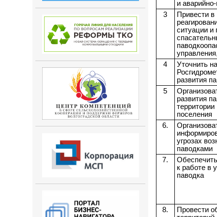
и аварийно
3
Привести в 
реагирован
ситуации и
спасательны
паводкоопа
управления
4
Уточнить на
Росгидроме
развития па
5
Организова
развития па
территории
поселения
6.
Организова
информиров
угрозах во
паводками
7.
Обеспечить
к работе в 
паводка
8.
Провести о