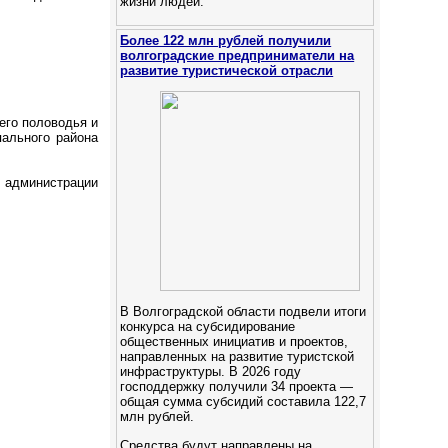
жизни людей.
Более 122 млн рублей получили
волгоградские предприниматели на
развитие туристической отрасли
его половодья и
пального района
 администрации
В Волгоградской области подвели итоги
конкурса на субсидирование
общественных инициатив и проектов,
направленных на развитие туристской
инфраструктуры. В 2026 году
господдержку получили 34 проекта —
общая сумма субсидий составила 122,7
млн рублей.
Средства будут направлены на