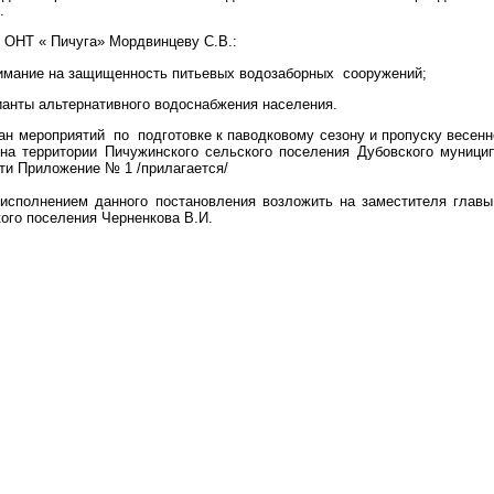
.
НТ « Пичуга» Мордвинцеву С.В.:
нимание на защищенность питьевых водозаборных сооружений;
ианты альтернативного водоснабжения населения.
мероприятий по подготовке к паводковому сезону и пропуску весенн
 на территории Пичужинского сельского поселения Дубовского муници
ти Приложение № 1 /прилагается/
сполнением данного постановления возложить на заместителя главы
ого поселения Черненкова В.И.