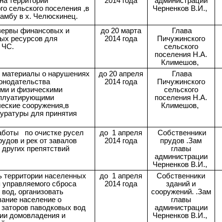
на территории
2014 года
администрации
о сельского поселения ,в
Черненков В.И.,
амбу в х. Челюскинец.
зервы финансовых и
до 20 марта
Глава
ых ресурсов для
2014 года
Пичужинского
 ЧС.
сельского
поселения Н.А.
Климешов,
 материалы о нарушениях
до 20 апреля
Глава
конодательства
2014 года
Пичужинского
ми и физическими
сельского
плуатирующими
поселения Н.А.
ческие сооружения,в
Климешов,
куратуры для принятия
аботы по очистке русел
до 1 апреля
Собственники
удов и рек от завалов
2014 года
прудов .Зам
 других препятствий
главы
администрации
Черненков В.И.,
ь территории населенных
до 1 апреля
Собственники
я управляемого сброса
2014 года
зданий и
вод, организовать
сооружений. .Зам
ание население о
главы
 заторов паводковых вод
администрации
рии домовладения и
Черненков В.И.,