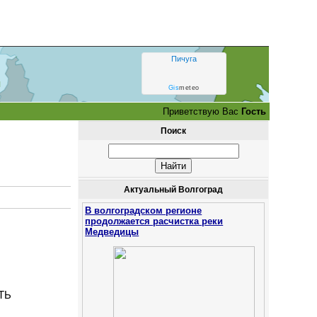
Пичуга
и
Gis
meteo
Приветствую Вас
Гость
Поиск
Актуальный Волгоград
В волгоградском регионе
продолжается расчистка реки
Медведицы
ТЬ