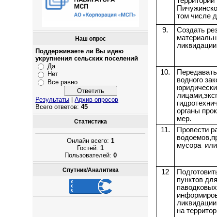
территорий 
Пичужинског
том числе д
9.
Создать ре
материальн
Наш опрос
ликвидации
Поддерживаете ли Вы идею
укрупнения сельских поселений
Да
10.
Передавать
Нет
водного за
Все равно
юридически
лицами,экс
Результаты
|
Архив опросов
гидротехни
Всего ответов:
45
органы про
мер.
Статистика
11.
Провести р
водоемов,пр
Онлайн всего:
1
мусора или
Гостей:
1
Пользователей:
0
Спутник/Аналитика
12
Подготовит
пунктов дл
паводковых 
информиров
ликвидации
на террито