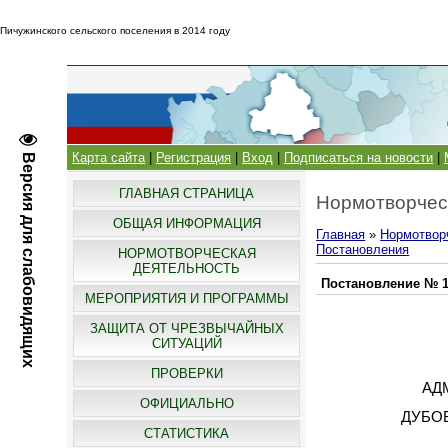
Пичужинского сельского поселения в 2014 году
Карта сайта
|
Регистрация
|
Вход
|
Подписаться на новости
|
Версия для слабовидящих
ГЛАВНАЯ СТРАНИЦА
Нормотворчес
ОБЩАЯ ИНФОРМАЦИЯ
Главная
»
Нормотвор
Постановления
НОРМОТВОРЧЕСКАЯ
ДЕЯТЕЛЬНОСТЬ
Постановление № 10 
МЕРОПРИЯТИЯ И ПРОГРАММЫ
ЗАЩИТА ОТ ЧРЕЗВЫЧАЙНЫХ
СИТУАЦИЙ
ПРОВЕРКИ
АД
ОФИЦИАЛЬНО
ДУБО
СТАТИСТИКА