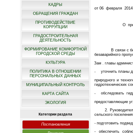
КАДРЫ
от 06 февраля
2014
ОБРАЩЕНИЯ ГРАЖДАН
ПРОТИВОДЕЙСТВИЕ
О про
КОРРУПЦИИ
ГРАДОСТРОИТЕЛЬНАЯ
ДЕЯТЕЛЬНОСТЬ
ФОРМИРОВАНИЕ КОМФОРТНОЙ
В cвязи с большим
ГОРОДСКОЙ СРЕДЫ
безаварийного проп
КУЛЬТУРА
1.
Зам . главы админис
ПОЛИТИКА В ОТНОШЕНИИ
уточнить планы 
-
ПЕРСОНАЛЬНЫХ ДАННЫХ
природного и техног
гидротехнических со
МУНИЦИПАЛЬНЫЙ КОНТРОЛЬ
обследовать гидр
-
КАРТА САЙТА
предоставляющие угр
ЭКОЛОГИЯ
2. Руководителям 
Категории раздела
сельского поселения
- подготовить подве
Постановления
- обеспечить собл