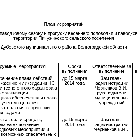
План мероприятий
паводковому сезону и пропуску весеннего половодья и паводков
территории Пичужинского сельского поселения
Дубовского муниципального района Волгоградской области
руемые мероприятия
Сроки
Ответственные за
выполнения
выполнение
точнение плана действий
до 15 марта
Зам главы
еждению и ликвидации ЧС
2014 года
администрации
и техногенного характера,а
Черненков В.И.,
 организации
руководители
дного обеспечения и плана
муниципальных
с учетом сценария
учреждений
 затопления территории
и водами
став сил и средств,
до 15 марта
Зам главы
ых на выполнение
2014 года
администрации
одковых мероприятий и
Черненков В.И.,
 возможных спасательных