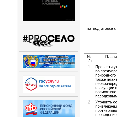
по подготовке к 
№
Плани
п/п
1
Провести у
по предупр
природного 
также плана
первоочере
эвакуации 
возможного
паводковым
2
Уточнить со
привлекаем
противопав
проведение