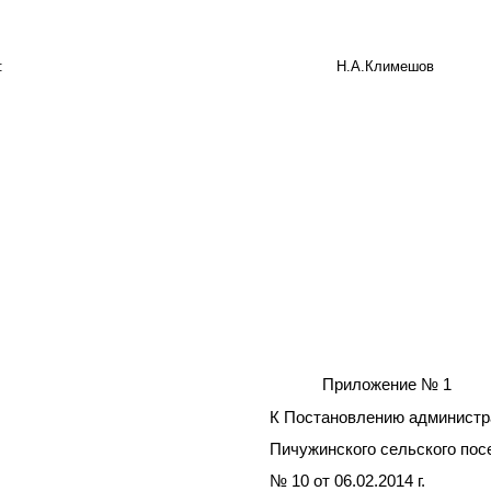
о поселения: Н.А.Климешов
ложение № 1
ановлению администрац
нского сельского поселе
от 06.02.2014 г.