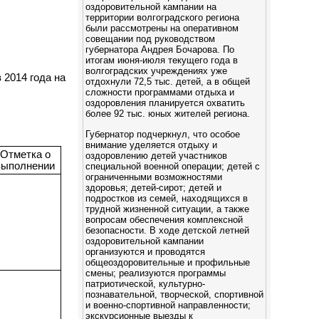
оздоровительной кампании на
территории волгоградского региона
были рассмотрены на оперативном
совещании под руководством
губернатора Андрея Бочарова. По
итогам июня-июля текущего года в
волгоградских учреждениях уже
 2014 года на
отдохнули 72,5 тыс. детей, а в общей
сложности программами отдыха и
оздоровления планируется охватить
более 92 тыс. юных жителей региона.
Губернатор подчеркнул, что особое
внимание уделяется отдыху и
Отметка о
оздоровлению детей участников
выполнении
специальной военной операции; детей с
ограниченными возможностями
здоровья; детей-сирот; детей и
подростков из семей, находящихся в
трудной жизненной ситуации, а также
вопросам обеспечения комплексной
безопасности. В ходе детской летней
оздоровительной кампании
организуются и проводятся
общеоздоровительные и профильные
смены; реализуются программы
патриотической, культурно-
познавательной, творческой, спортивной
и военно-спортивной направленности;
экскурсионные выезды к