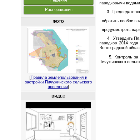
Решения
паводковыми водами
Распоряжения
3. Председателю О
- обратить особое в
ФОТО
- предусмотреть вар
4. Утвердить План 
паводков 2014 года
Волгоградской облас
5. Контроль за и
Пичужинского сельск
[
Правила землепользования и
застройки Пичужинского сельского
поселения
]
ВИДЕО