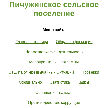
Пичужинское сельское
поселение
Меню сайта
Главная страница
Общая информация
Нормотворческая деятельность
Мероприятия и Программы
Защита от Чрезвычайных Ситуаций
Проверки
Официально
Статистика
Кадры
Обращения граждан
Противодействие коррупции