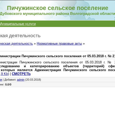
Пичужинское сельское поселение
Дубовского муниципального района Волгоградской област
Муниципальные услуги
кая деятельность
ческая деятельность
»
Нормативные правовые акты
»
инистрации Пичужинского сельского поселения от 05.03.2018 г. № 2
инистрации Пичужинского сельского поселения от 05.03.2018 г. №
ледованию и категорированию объектов (территорий) сфе
 которых является Администрация Пичужинского сельского пос
,9 Kb)
|
СМОТРЕТЬ
ия
|
Добавил
:
admin
(20.03.2018)
инг
:
0.0
/
0