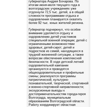
губернатора Андрея Бочарова. По
итогам июня-июля текущего года в
волгоградских учреждениях уже
отдохнули 72,5 тыс. детей, а в общей
сложности программами отдыха и
оздоровления планируется охватить
более 92 тыс. юных жителей региона.
Губернатор подчеркнул, что особое
внимание уделяется отдыху и
оздоровлению детей участников
специальной военной операции; детей с
ограниченными возможностями
здоровья; детей-сирот; детей и
подростков из семей, находящихся в
трудной жизненной ситуации, а также
вопросам обеспечения комплексной
безопасности. В ходе детской летней
оздоровительной кампании
организуются и проводятся
общеоздоровительные и профильные
смены; реализуются программы
патриотической, культурно-
познавательной, творческой, спортивной
и военно-спортивной направленности;
экскурсионные выезды к
достопримечательностям города-героя
Волгограда, муниципальным
образованиям Волгоградской области.
Работу координирует областная