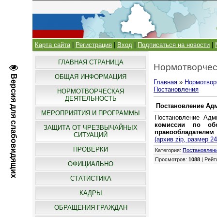
Карта сайта
|
Регистрация
|
Вход
|
Подписаться на новости
|
ГЛАВНАЯ СТРАНИЦА
Нормотворчес
ОБЩАЯ ИНФОРМАЦИЯ
Версия для слабовидящих
Главная
»
Нормотвор
Постановления
НОРМОТВОРЧЕСКАЯ
ДЕЯТЕЛЬНОСТЬ
Постановление Адм
МЕРОПРИЯТИЯ И ПРОГРАММЫ
Постановление Адм
комиссии по обс
ЗАЩИТА ОТ ЧРЕЗВЫЧАЙНЫХ
правообладателем
СИТУАЦИЙ
(архив zip, размер 24
ПРОВЕРКИ
Категория
:
Постановлен
Просмотров
:
1088
|
Рейт
ОФИЦИАЛЬНО
СТАТИСТИКА
КАДРЫ
ОБРАЩЕНИЯ ГРАЖДАН