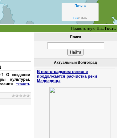
Пичуга
и
Gis
meteo
Приветствую Вас
Гость
Поиск
Актуальный Волгоград
1
В волгоградском регионе
 21
О создании
продолжается расчистка реки
ры культуры,
Медведицы
еления
скачать