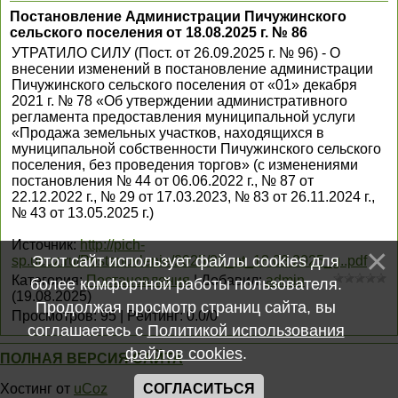
Постановление Администрации Пичужинского
сельского поселения от 18.08.2025 г. № 86
УТРАТИЛО СИЛУ (Пост. от 26.09.2025 г. № 96) - О
внесении изменений в постановление администрации
Пичужинского сельского поселения от «01» декабря
2021 г. № 78 «Об утверждении административного
регламента предоставления муниципальной услуги
«Продажа земельных участков, находящихся в
муниципальной собственности Пичужинского сельского
поселения, без проведения торгов» (с изменениями
постановления № 44 от 06.06.2022 г., № 87 от
22.12.2022 г., № 29 от 17.03.2023, № 83 от 26.11.2024 г.,
№ 43 от 13.05.2025 г.)
Источник
:
http://pich-
Этот сайт использует файлы cookies для
sp.ucoz.ru/Postanovlenie/2025/86_ot_18.08.2025_g..pdf
Категория
:
Постановления
|
Добавил
:
admin
более комфортной работы пользователя.
(19.08.2025)
Продолжая просмотр страниц сайта, вы
Просмотров
:
95
|
Рейтинг
:
0.0
/
0
соглашаетесь с
Политикой использования
файлов cookies
.
ПОЛНАЯ ВЕРСИЯ САЙТА
Хостинг от
uCoz
СОГЛАСИТЬСЯ