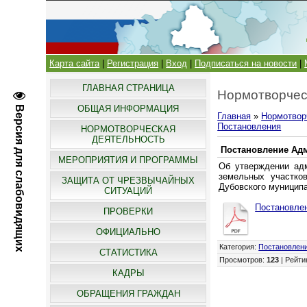
Карта сайта
|
Регистрация
|
Вход
|
Подписаться на новости
|
ГЛАВНАЯ СТРАНИЦА
Нормотворчес
ОБЩАЯ ИНФОРМАЦИЯ
Версия для слабовидящих
Главная
»
Нормотвор
Постановления
НОРМОТВОРЧЕСКАЯ
ДЕЯТЕЛЬНОСТЬ
Постановление Адм
МЕРОПРИЯТИЯ И ПРОГРАММЫ
Об утверждении адм
земельных участко
ЗАЩИТА ОТ ЧРЕЗВЫЧАЙНЫХ
Дубовского муниципа
СИТУАЦИЙ
Постановлен
ПРОВЕРКИ
ОФИЦИАЛЬНО
Категория
:
Постановлен
СТАТИСТИКА
Просмотров
:
123
|
Рейти
КАДРЫ
ОБРАЩЕНИЯ ГРАЖДАН