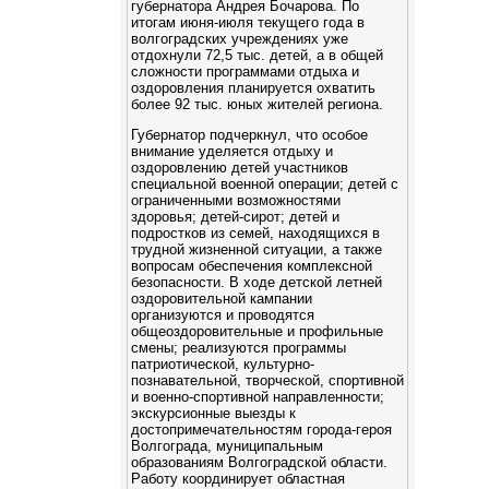
губернатора Андрея Бочарова. По
итогам июня-июля текущего года в
волгоградских учреждениях уже
отдохнули 72,5 тыс. детей, а в общей
сложности программами отдыха и
оздоровления планируется охватить
более 92 тыс. юных жителей региона.
Губернатор подчеркнул, что особое
внимание уделяется отдыху и
оздоровлению детей участников
специальной военной операции; детей с
ограниченными возможностями
здоровья; детей-сирот; детей и
подростков из семей, находящихся в
трудной жизненной ситуации, а также
вопросам обеспечения комплексной
безопасности. В ходе детской летней
оздоровительной кампании
организуются и проводятся
общеоздоровительные и профильные
смены; реализуются программы
патриотической, культурно-
познавательной, творческой, спортивной
и военно-спортивной направленности;
экскурсионные выезды к
достопримечательностям города-героя
Волгограда, муниципальным
образованиям Волгоградской области.
Работу координирует областная