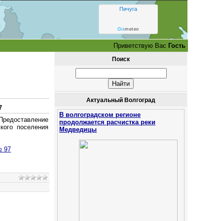
Пичуга
и
Gis
meteo
Приветствую Вас
Гость
Поиск
Актуальный Волгоград
7
В волгоградском регионе
Предоставление
продолжается расчистка реки
кого поселения
Медведицы
№ 97