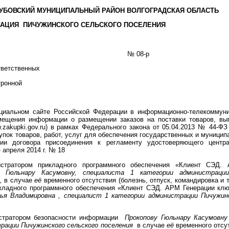
УБОВСКИЙ МУНИЦИПАЛЬНЫЙ РАЙОН ВОЛГОГРАДСКАЯ ОБЛАСТЬ
 ПИЧУЖИНСКОГО СЕЛЬСКОГО ПОСЕЛЕНИЯ
реля 2014 г. № 08-р
тветственных
тронной
циальном сайте Российской Федерации в информационно-телекоммуни
мещения информации о размещении заказов на поставки товаров, вып
.zakupki.gov.ru) в рамках Федерального закона от 05.04.2013 № 44-ФЗ
упок товаров, работ, услуг для обеспечения государственных и муницип
ии договора присоединения к регламенту удостоверяющего центр
 апреля 2014 г. № 18
истратором прикладного программного обеспечения «Клиент СЭД.
у Гюльнару Касумовну, специалиста 1 категории администрации
я,
в случае
её
временного отсутствия (болезнь, отпуск, командировка и т
кладного программного обеспечения «Клиент СЭД. АРМ Генерации клю
ья Владимировна , специалист 1 категории администрации Пичужинс
истратором безопасности информации
Прокопову Гюльнару Касумовну
рации Пичужинского сельского поселения
в случае
её
временного отсут