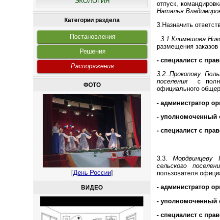
ЭКОЛОГИЯ
отпуск, командировк
Наталья Владимиров
Категории раздела
3.Назначить ответст
Постановления
3.1.Климешова Нико
размещения заказо
Решения
- специалист с пра
Распоряжения
3.2..Прокопову Гю
поселения
с полн
ФОТО
официального общер
- администратор ор
- уполномоченный 
- специалист с пра
3.3.
Мордвинцеву Н
сельского поселе
[
День России
]
пользователя офици
- администратор ор
ВИДЕО
- уполномоченный 
- специалист с пра