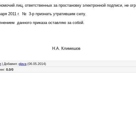
номочий лиц, ответственных за простановку электронной подписи, не огр
нваря 2011 г. № 3-р признать утратившим силу.
лнением данного приказа оставляю за собой.
поселения Н.А. Климешов
я
|
Добавил
:
glava
(06.05.2014)
инг
:
0.0
/
0