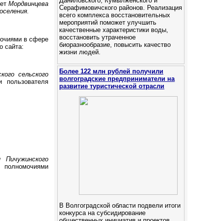
Даниловского, Кумылженского и
яет
Мордвинцева
Серафимовичского районов. Реализация
поселения.
всего комплекса восстановительных
мероприятий поможет улучшить
качественные характеристики воды,
восстановить утраченное
очиями в сфере
биоразнообразие, повысить качество
о сайта:
жизни людей.
Более 122 млн рублей получили
кого сельского
волгоградские предприниматели на
и пользователя
развитие туристической отрасли
 Пичужинского
 полномочиями
В Волгоградской области подвели итоги
конкурса на субсидирование
общественных инициатив и проектов,