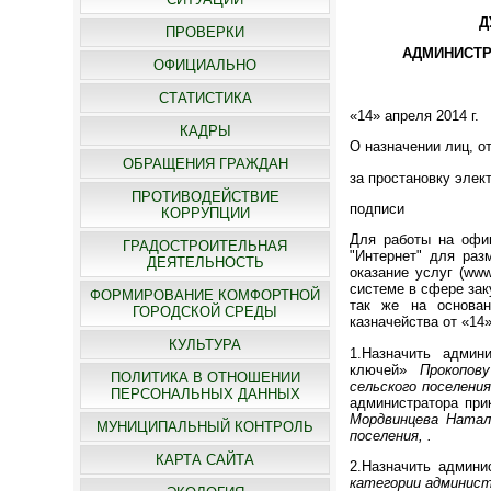
Д
ПРОВЕРКИ
АДМИНИСТРАЦИЯ
ОФИЦИАЛЬНО
СТАТИСТИКА
«14» ап
КАДРЫ
О назначении лиц, о
ОБРАЩЕНИЯ ГРАЖДАН
за простановку элек
ПРОТИВОДЕЙСТВИЕ
подписи
КОРРУПЦИИ
Для работы на офи
ГРАДОСТРОИТЕЛЬНАЯ
"Интернет" для раз
ДЕЯТЕЛЬНОСТЬ
оказание услуг (www
системе в сфере зак
ФОРМИРОВАНИЕ КОМФОРТНОЙ
так же на основан
ГОРОДСКОЙ СРЕДЫ
казначейства от «14»
КУЛЬТУРА
1.Назначить админ
ключей»
Прокопов
ПОЛИТИКА В ОТНОШЕНИИ
сельского поселени
ПЕРСОНАЛЬНЫХ ДАННЫХ
администратора при
Мордвинцева Натал
МУНИЦИПАЛЬНЫЙ КОНТРОЛЬ
поселения, .
КАРТА САЙТА
2.Назначить админ
категории админист