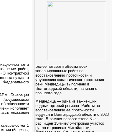
кационной сети
Более четверти объема всех
олнение работ,
запланированных работ по
 «О контрактной
восстановлению проточности и
альных нужд», а
улучшению экологического состояния
а Федерального
реки Медведицы выполнено в
Волгоградской области, начиная с
прошлого года.
 АРМ Генерации
 Пичужинского
Медведица — одна из важнейших
.п.) обязанности
водных артерий региона. Работы по
чей» исполняет
восстановлению ее проточности
кого сельского
ведутся в Волгоградской области с 2023
года. В рамках первого этапа был
расчищен 15-тикилометровый участок
 специалиста 1
русла в границах Михайловки,
ствия (болезнь,