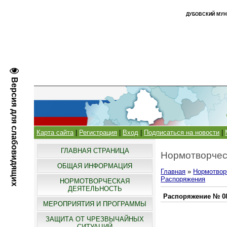
ДУБОВСКИЙ МУН
Версия для слабовидящих
Карта сайта
|
Регистрация
|
Вход
|
Подписаться на новости
|
ГЛАВНАЯ СТРАНИЦА
Нормотворчес
ОБЩАЯ ИНФОРМАЦИЯ
Главная
»
Нормотвор
Распоряжения
НОРМОТВОРЧЕСКАЯ
ДЕЯТЕЛЬНОСТЬ
Распоряжение № 08 
МЕРОПРИЯТИЯ И ПРОГРАММЫ
ЗАЩИТА ОТ ЧРЕЗВЫЧАЙНЫХ
СИТУАЦИЙ