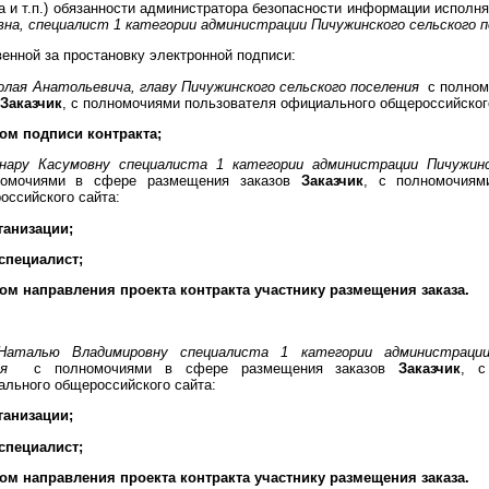
а и т.п.) обязанности администратора безопасности информации исполн
на, специалист 1 категории администрации Пичужинского сельского 
венной за простановку электронной подписи:
лая Анатольевича, главу Пичужинского сельского поселения
с полном
в
Заказчик
, с полномочиями пользователя официального общероссийског
вом подписи контракта;
льнару Касумовну специалиста 1 категории администрации Пичужинс
омочиями в сфере размещения заказов
Заказчик
, с полномочиям
оссийского сайта:
ганизации;
специалист;
вом направления проекта контракта участнику размещения заказа.
аталью Владимировну специалиста 1 категории администрации
ния
с полномочиями в сфере размещения заказов
Заказчик
, с
ального общероссийского сайта:
ганизации;
специалист;
вом направления проекта контракта участнику размещения заказа.