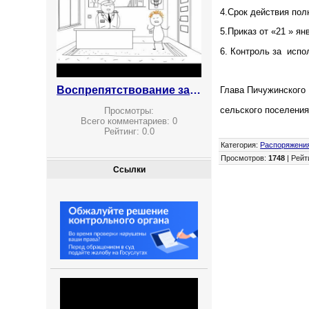
4.Срок действия пол
5.Приказ от «21 » я
6. Контроль за испо
Воспрепятствование законной предпринимательской деятельности
Глава Пичужинского
сельского 
Просмотры:
Всего комментариев:
0
Рейтинг:
0.0
Категория
:
Распоряжени
Просмотров
:
1748
|
Рейт
Ссылки