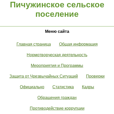
Пичужинское сельское
поселение
Меню сайта
Главная страница
Общая информация
Нормотворческая деятельность
Мероприятия и Программы
Защита от Чрезвычайных Ситуаций
Проверки
Официально
Статистика
Кадры
Обращения граждан
Противодействие коррупции