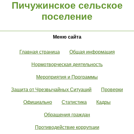
Пичужинское сельское
поселение
Меню сайта
Главная страница
Общая информация
Нормотворческая деятельность
Мероприятия и Программы
Защита от Чрезвычайных Ситуаций
Проверки
Официально
Статистика
Кадры
Обращения граждан
Противодействие коррупции