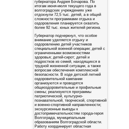
губернатора Андрея Бочарова. По
итогам июня-июля текущего года в
волгоградских учреждениях уже
отдохнули 72,5 тыс. детей, а в общей
сложности программами отдыха и
оздоровления планируется охватить
более 92 тыс. юных жителей региона.
Губернатор подчеркнул, что особое
внимание уделяется отдыху и
оздоровлению детей участников
специальной военной операции; детей с
ограниченными возможностями
здоровья; детей-сирот; детей и
подростков из семей, находящихся в
трудной жизненной ситуации, а также
вопросам обеспечения комплексной
безопасности. В ходе детской летней
оздоровительной кампании
организуются и проводятся
общеоздоровительные и профильные
смены; реализуются программы
патриотической, культурно-
познавательной, творческой, спортивной
и военно-спортивной направленности;
экскурсионные выезды к
достопримечательностям города-героя
Волгограда, муниципальным
образованиям Волгоградской области.
Работу координирует областная