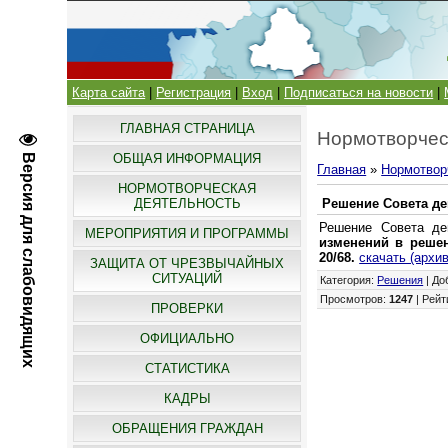
Карта сайта
|
Регистрация
|
Вход
|
Подписаться на новости
|
ГЛАВНАЯ СТРАНИЦА
Нормотворчес
ОБЩАЯ ИНФОРМАЦИЯ
Версия для слабовидящих
Главная
»
Нормотвор
НОРМОТВОРЧЕСКАЯ
ДЕЯТЕЛЬНОСТЬ
Решение Совета деп
Решение Совета де
МЕРОПРИЯТИЯ И ПРОГРАММЫ
изменений в решен
20/68.
скачать (архив
ЗАЩИТА ОТ ЧРЕЗВЫЧАЙНЫХ
СИТУАЦИЙ
Категория
:
Решения
|
До
Просмотров
:
1247
|
Рейт
ПРОВЕРКИ
ОФИЦИАЛЬНО
СТАТИСТИКА
КАДРЫ
ОБРАЩЕНИЯ ГРАЖДАН