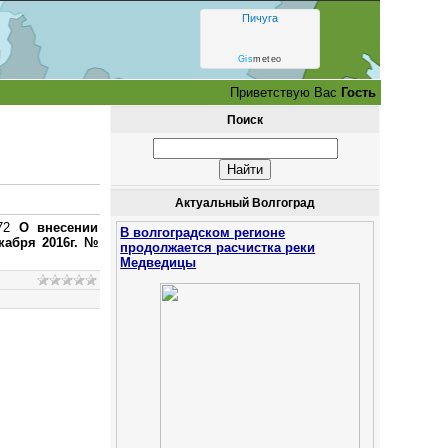
Пичуга
и
Gis
meteo
Приветствую Вас
Гость
Поиск
Актуальный Волгоград
/72
О внесении
В волгоградском регионе
кабря 2016г. №
продолжается расчистка реки
Медведицы