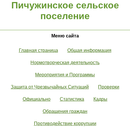
Пичужинское сельское
поселение
Меню сайта
Главная страница
Общая информация
Нормотворческая деятельность
Мероприятия и Программы
Защита от Чрезвычайных Ситуаций
Проверки
Официально
Статистика
Кадры
Обращения граждан
Противодействие коррупции