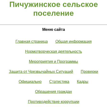
Пичужинское сельское
поселение
Меню сайта
Главная страница
Общая информация
Нормотворческая деятельность
Мероприятия и Программы
Защита от Чрезвычайных Ситуаций
Проверки
Официально
Статистика
Кадры
Обращения граждан
Противодействие коррупции