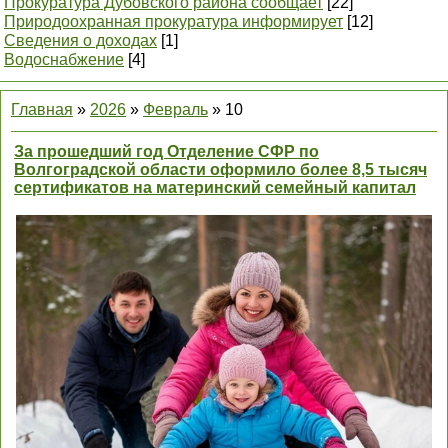
Прокуратура Дубовского района сообщает
[22]
Природоохранная прокуратура информирует
[12]
Сведения о доходах
[1]
Водоснабжение
[4]
Главная
»
2026
»
Февраль
»
10
За прошедший год Отделение СФР по
Волгоградской области оформило более 8,5 тысяч
сертификатов на материнский семейный капитал